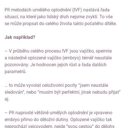
Při metodách umělého oplodnění (IVF) nastává řada
situací, na které jako lidský druh nejsme zvyklí. To vše
se může propsat do celého života takto počatého dítěte.
Jak například?
– V průběhu celého procesu IVF jsou vajíčko, spermie
a následně oplozené vajíčko (embryo) téměř neustále
pozorovány. Je hodnocen jejich růst a řada dalších
parametrů.
… to může vyvolat celoživotní pocity “jsem neustále
sledován”, nebo “musím být perfektní, jinak nebudu přijat”
aj.
– Při naprosté většině umělých oplodnění je vpraveno
embryo přímo do děložní dutiny. Oplozené vajíčko tak
neprochází vejcovodem, nejde “svou cestou” do dělohy.