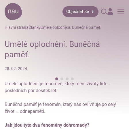
Objednat se
Hlavní strana
Články
Umělé oplodnění. Buněčná paměť.
Umělé oplodnění. Buněčná
paměť.
28. 02. 2024
Umělé oplodnění je fenomén, který mění životy lidí …
posledních pár desítek let.
Buněčná paměť je fenomén, který nás ovlivňuje po celý
život … odnepaměti.
Jak jdou tyto dva fenomény dohromady?