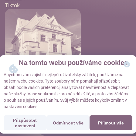
Tiktok
Na tomto webu používáme cookies
Abychom vám zajistili nejlepší uživatelský zážitek, používáme na
našem webu cookies. Tyto soubory nám pomáhají přizpůsobit
obsah podle vašich preferencí, analyzovat návštěvnost a zlepšovat
naše služby. Vaše soukromí je pro nás důležité, a proto vás žádáme
Objednat se
o souhlas s jejich používáním. Svůj výběr můžete kdykoliv změnit v
nastavení cookies.
Nastavení cookies
Přizpůsobit
Odmítnout vše
Příjmout vše
nastavení