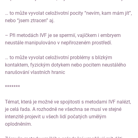
… to může vyvolat celoživotní pocity “nevím, kam mám jít”,
nebo “jsem ztracen” aj.
– Při metodách IVF je se spermií, vajíčkem i embryem
neustále manipulováno v nepřirozeném prostředí.
… to může vyvolat celoživotní problémy s blízkým
kontaktem, fyzickým dotykem nebo pocitem neustálého
narušování vlastních hranic
*******
Témat, která je možné ve spojitosti s metodami IVF nalézt,
je celá řada. A rozhodně ne všechna se musí ve stejné
intenzitě projevit u všech lidí počatých umělým
oplodněním.