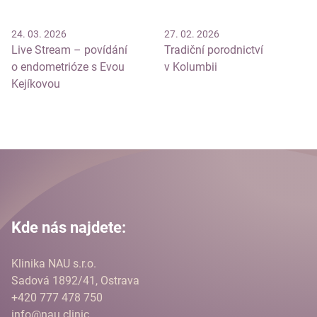
24. 03. 2026
27. 02. 2026
Live Stream – povídání
Tradiční porodnictví
o endometrióze s Evou
v Kolumbii
Kejíkovou
Kde nás najdete:
Klinika NAU s.r.o.
Sadová 1892/41, Ostrava
+420 777 478 750
info@nau.clinic