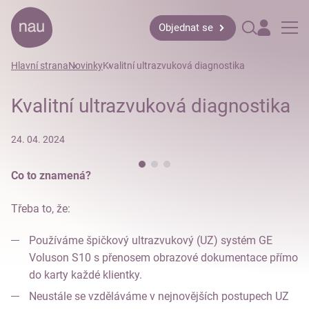
Objednat se
Hlavní strana
Novinky
Kvalitní ultrazvuková diagnostika
Kvalitní ultrazvuková diagnostika
24. 04. 2024
Co to znamená?
Třeba to, že:
Používáme špičkový ultrazvukový (UZ) systém GE
Voluson S10 s přenosem obrazové dokumentace přímo
do karty každé klientky.
Neustále se vzděláváme v nejnovějších postupech UZ