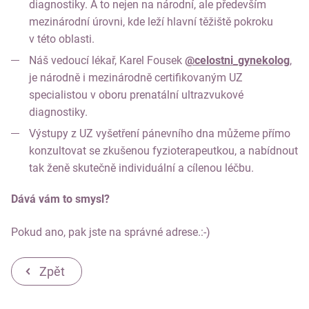
diagnostiky. A to nejen na národní, ale především
mezinárodní úrovni, kde leží hlavní těžiště pokroku
v této oblasti.
Náš vedoucí lékař, Karel Fousek
@celostni_gynekolog
,
je národně i mezinárodně certifikovaným UZ
specialistou v oboru prenatální ultrazvukové
diagnostiky.
Výstupy z UZ vyšetření pánevního dna můžeme přímo
konzultovat se zkušenou fyzioterapeutkou, a nabídnout
tak ženě skutečně individuální a cílenou léčbu.
Dává vám to smysl?
Pokud ano, pak jste na správné adrese.:-)
Zpět