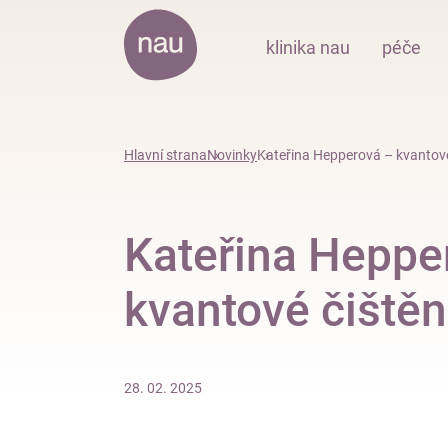
klinika nau
péče
Hlavní strana
Novinky
Kateřina Hepperová – kvantové
Kateřina Heppe
kvantové čištěn
28. 02. 2025