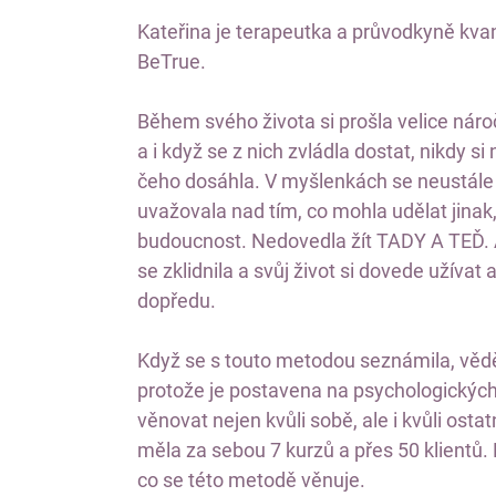
Kateřina je terapeutka a průvodkyně kv
BeTrue.
Během svého života si prošla velice nár
a i když se z nich zvládla dostat, nikdy s
čeho dosáhla. V myšlenkách se neustále 
uvažovala nad tím, co mohla udělat jinak
budoucnost. Nedovedla žít TADY A TEĎ. A
se zklidnila a svůj život si dovede užívat
dopředu.
Když se s touto metodou seznámila, vědě
protože je postavena na psychologických 
věnovat nejen kvůli sobě, ale i kvůli os
měla za sebou 7 kurzů a přes 50 klientů. N
co se této metodě věnuje.