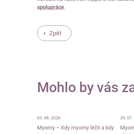
spolupráce
.
Zpět
Mohlo by vás z
03. 08. 2026
29. 07.
Myomy – Kdy myomy léčit a kdy
Myomy