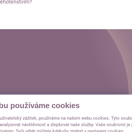
těhotenstvím?
bu používáme cookies
í uživatelský zážitek, používáme na našem webu cookies. Tyto soub
O
 analyzovat návštěvnost a zlepšovat naše služby. Vaše soukromí je p
íváním. Svůj výběr můžete kdykoliv změnit v nastavení cookies.