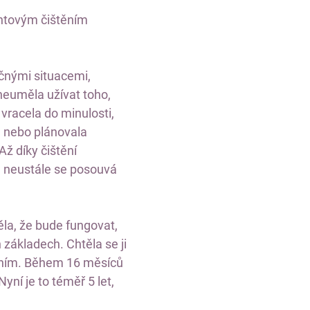
antovým čištěním
očnými situacemi,
i neuměla užívat toho,
vracela do minulosti,
, nebo plánovala
ž díky čištění
 a neustále se posouvá
la, že bude fungovat,
základech. Chtěla se ji
tatním. Během 16 měsíců
yní je to téměř 5 let,