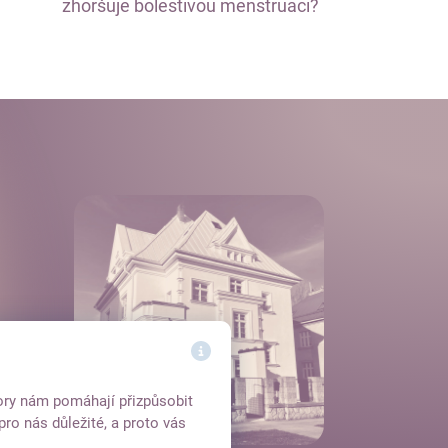
zhoršuje bolestivou menstruaci?
ory nám pomáhají přizpůsobit
bjednat se
ro nás důležité, a proto vás