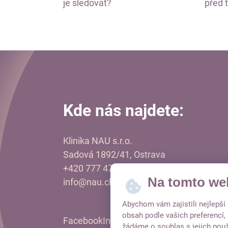
je sledovat?
před 
Kde nás najdete:
Klinika NAU s.r.o.
Sadová 1892/41, Ostrava
+420 777 478 750
Na tomto we
info@nau.clinic
Abychom vám zajistili nejlepš
obsah podle vašich preferencí,
Facebook
Instagram
LinkedIn
Tiktok
žádáme o souhlas s jejich použ