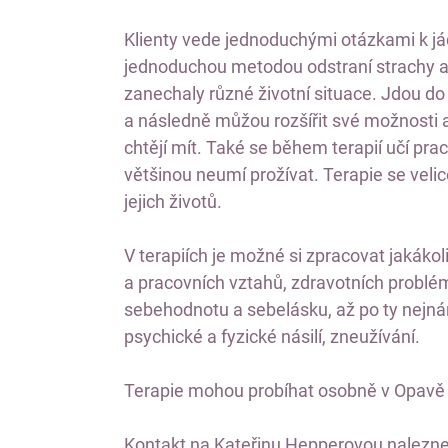
Klienty vede jednoduchými otázkami k já
jednoduchou metodou odstraní strachy a b
zanechaly různé životní situace. Jdou do 
a následně můžou rozšířit své možnosti a 
chtějí mít. Také se během terapií učí pr
většinou neumí prožívat. Terapie se velic
jejich životů.
V terapiích je možné si zpracovat jakáko
a pracovních vztahů, zdravotních problém
sebehodnotu a sebelásku, až po ty nejnár
psychické a fyzické násilí, zneužívání.
Terapie mohou probíhat osobně v Opavě 
Kontakt na Kateřinu Hepperovou nalezne