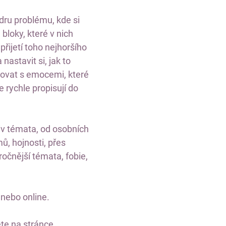
dru problému, kde si
loky, které v nich
přijetí toho nejhoršího
nastavit si, jak to
acovat s emocemi, které
e rychle propisují do
liv témata, od osobních
ů, hojnosti, přes
očnější témata, fobie,
nebo online.
te na stránce