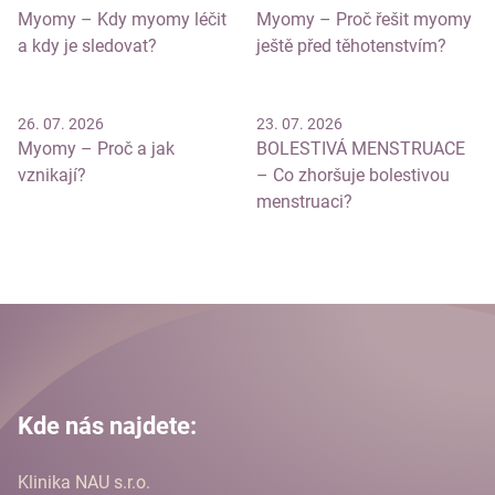
Myomy – Kdy myomy léčit
Myomy – Proč řešit myomy
a kdy je sledovat?
ještě před těhotenstvím?
26. 07. 2026
23. 07. 2026
Myomy – Proč a jak
BOLESTIVÁ MENSTRUACE
vznikají?
– Co zhoršuje bolestivou
menstruaci?
Kde nás najdete:
Klinika NAU s.r.o.