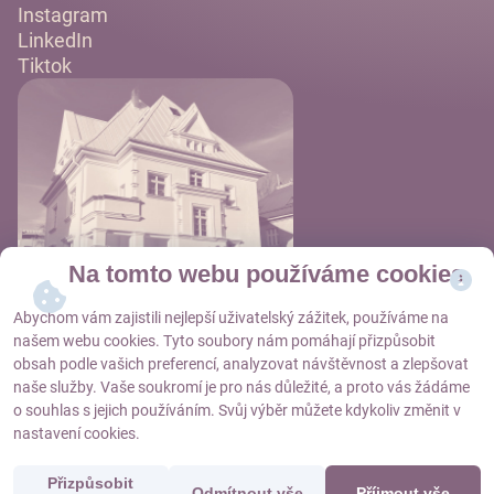
Instagram
LinkedIn
Tiktok
Na tomto webu používáme cookies
Abychom vám zajistili nejlepší uživatelský zážitek, používáme na
našem webu cookies. Tyto soubory nám pomáhají přizpůsobit
obsah podle vašich preferencí, analyzovat návštěvnost a zlepšovat
naše služby. Vaše soukromí je pro nás důležité, a proto vás žádáme
Objednat se
o souhlas s jejich používáním. Svůj výběr můžete kdykoliv změnit v
nastavení cookies.
Nastavení cookies
Přizpůsobit
Odmítnout vše
Příjmout vše