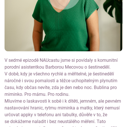
V sedmé epizodě NAUcastu jsme si povídaly s komunitní
porodní asistentkou Barborou Mecovou o šestinedělí.
V době, kdy je všechno rychlé a měřitelné, je šestinedělí
náročné i svou pomalostí a těžce uchopitelným plynutím
času, kdy občas nevíte, zda je den nebo noc. Bublina pro
miminko. Pro mámu. Pro rodinu.
Mluvíme o laskavosti k sobě i k dítěti, jemném, ale pevném
nastavování hranic, rytmu miminka a matky, který nemusí
určovat appky v telefonu ani tabulky, důvěře v to, že
se dokážeme naladit i bez neustálého měření. Tato