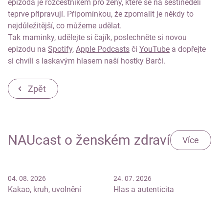
epizoda je rozcestníkem pro ženy, které se na šestinedělí
teprve připravují. Připomínkou, že zpomalit je někdy to
nejdůležitější, co můžeme udělat.
Tak maminky, udělejte si čajík, poslechněte si novou
epizodu na
Spotify
,
Apple Podcasts
či
YouTube
a dopřejte
si chvíli s laskavým hlasem naší hostky Barči.
Zpět
NAUcast o ženském zdraví
Více
04. 08. 2026
24. 07. 2026
Kakao, kruh, uvolnění
Hlas a autenticita