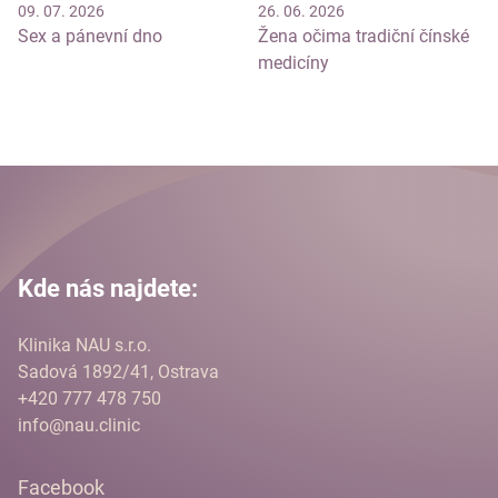
09. 07. 2026
26. 06. 2026
Sex a pánevní dno
Žena očima tradiční čínské
medicíny
Kde nás najdete:
Klinika NAU s.r.o.
Sadová 1892/41, Ostrava
+420 777 478 750
info@nau.clinic
Facebook